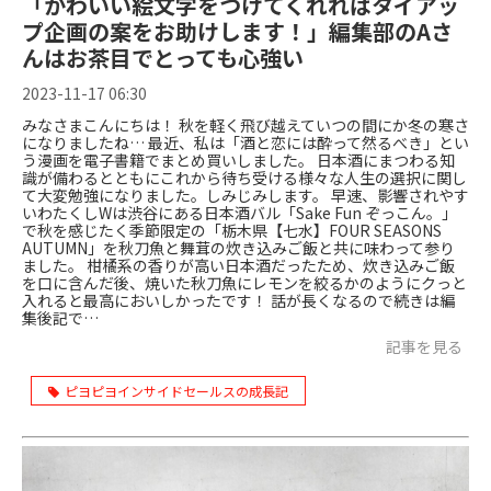
「かわいい絵文字をつけてくれればタイアッ
プ企画の案をお助けします！」編集部のAさ
んはお茶目でとっても心強い
2023-11-17 06:30
みなさまこんにちは！ 秋を軽く飛び越えていつの間にか冬の寒さ
になりましたね… 最近、私は「酒と恋には酔って然るべき」とい
う漫画を電子書籍でまとめ買いしました。 日本酒にまつわる知
識が備わるとともにこれから待ち受ける様々な人生の選択に関し
て大変勉強になりました。しみじみします。 早速、影響されやす
いわたくしWは渋谷にある日本酒バル「Sake Fun ぞっこん。」
で秋を感じたく季節限定の「栃木県【七水】FOUR SEASONS
AUTUMN」を秋刀魚と舞茸の炊き込みご飯と共に味わって参り
ました。 柑橘系の香りが高い日本酒だったため、炊き込みご飯
を口に含んだ後、焼いた秋刀魚にレモンを絞るかのようにクっと
入れると最高においしかったです！ 話が長くなるので続きは編
集後記で…
記事を見る
ピヨピヨインサイドセールスの成長記