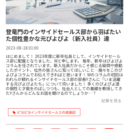
登竜門のインサイドセールス部から羽ばたい
た個性豊かな元ぴよぴよ（新入社員）達
2023-08-18 01:00
はじめまして！ 2023年度に新卒社員として、インサイドセール
ス部に配属となりました、Wと申します。 毎年、新卒はぴよぴよ
コラムを任されています。新入社員だからこそ感じる疑問や感動
したポイント、社外の皆さんに知ってほしいこと…諸々をこのぴ
よぴよコラムでお伝えできればと思います！ Wのコラムの初回は
われらが頼れるインサイドセールス部の部長Yさんに「いま活躍
する元ぴよぴよたち」について伺いました！ 多くのぴよぴよ達
の個性と才能をのばしつつも、社会人としての基礎を教授してき
たYさんからどんなお話を聞けるのでしょうか…？
記事を見る
ピヨピヨインサイドセールスの成長記