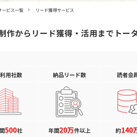
サービス一覧
リード獲得サービス
制作からリード獲得・活用までトー
利用社数
納品リード数
読者会
500
20万
140
間
社
年間
件以上
約