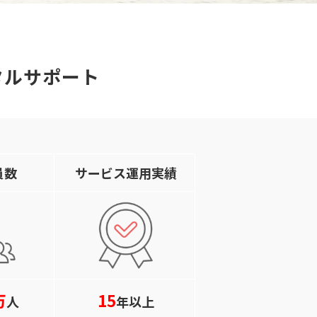
タルサポート
員数
サービス運用実績
万
15
人
年以上