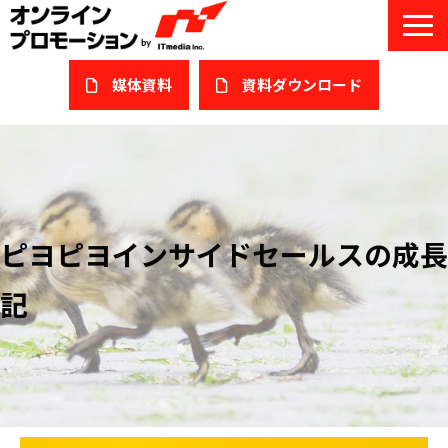
媒体資料
​資料ダウンロード
サービス一覧
私たちについて
サービスガイド/お役立ち資料
ピヨピヨインサイドセールスの成長
課題/ターゲット別で探す
記
オンライン展示会/協賛ウェビナー
導入事例
セミナー情報/ブログ