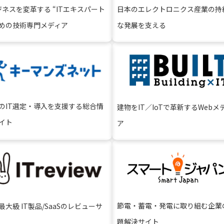
ジネスを変⾰する “ITエキスパート
日本のエレクトロニクス産業の持
めの技術専⾨メディア
な発展を支える
のIT選定・導入を支援する総合情
建物をIT／IoTで⾰新するWebメ
イト
ア
節電・蓄電・発電に取り組む企業
最大級 IT製品/SaaSのレビューサ
題解決サイト