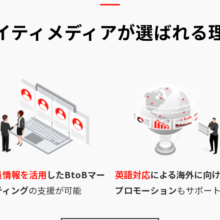
イティメディアが選ばれる
員情報を活用
したBtoBマー
英語対応
による海外に向
ティング
の支援が可能
プロモーション
もサポー