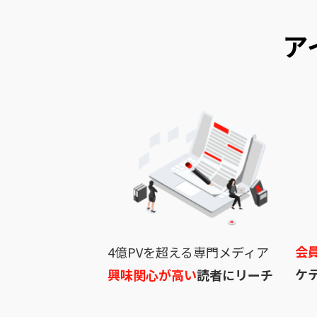
ア
会
4億PVを超える専門メディア
ケ
興味関心が高い
読者にリーチ