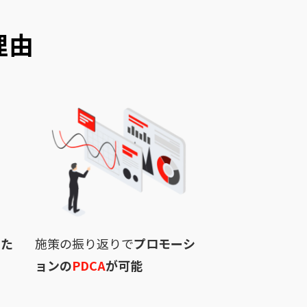
理由
けた
施策の振り返りで
プロモーシ
ト
ョンの
PDCA
が可能