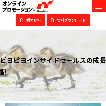
媒体資料
​資料ダウンロード
サービス一覧
私たちについて
サービスガイド/お役立ち資料
ピヨピヨインサイドセールスの成長
課題/ターゲット別で探す
記
オンライン展示会/協賛ウェビナー
導入事例
セミナー情報/ブログ