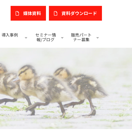
媒体資料
​資料ダウンロード
導入事例
セミナー情
販売パート
報/ブログ
ナー募集