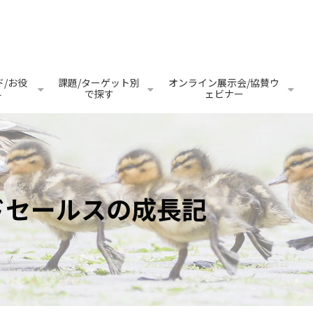
/お役
課題/ターゲット別
オンライン展示会/協賛ウ
料
で探す
ェビナー
ドセールスの成長記