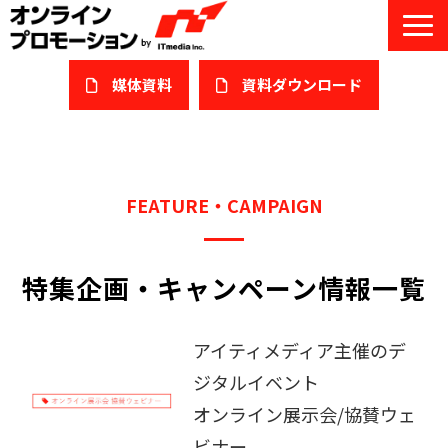
媒体資料
​資料ダウンロード
サービス一覧
私たちについて
FEATURE・CAMPAIGN
サービスガイド/お役立ち資料
特集企画・キャンペーン情報一覧
課題/ターゲット別で探す
オンライン展示会/協賛ウェビナー
アイティメディア主催のデ
導入事例
ジタルイベント
オンライン展示会/協賛ウェ
セミナー情報/ブログ
ビナー