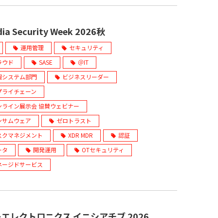
ia Security Week 2026秋
運用管理
セキュリティ
ラウド
SASE
＠IT
報システム部門
ビジネスリーダー
プライチェーン
ンライン展示会 協賛ウェビナー
ンサムウェア
ゼロトラスト
スクマネジメント
XDR MDR
認証
ータ
開発運用
OTセキュリティ
ネージドサービス
エレクトロニクス イニシアチブ 2026