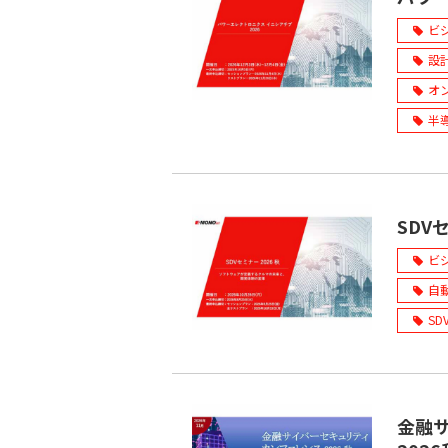
ビ
設
オ
半
SDV
ビ
自
SD
金融