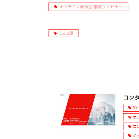
コンタ
D
オ
コ
チ