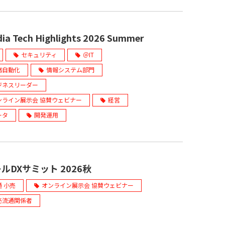
ia Tech Highlights 2026 Summer
セキュリティ
＠IT
務自動化
情報システム部門
ジネスリーダー
ンライン展示会 協賛ウェビナー
経営
ータ
開発運用
ルDXサミット 2026秋
通 小売
オンライン展示会 協賛ウェビナー
売流通関係者