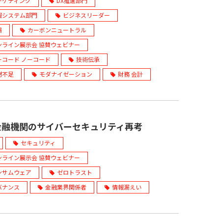
ーケティング
DX推進部門
報システム部門
ビジネスリーダー
場
カーボンニュートラル
ンライン展示会 協賛ウェビナー
ーコード ノーコード
技術伝承
材不足
モダナイゼーション
財務 会計
金融機関のサイバーセキュリティ再考
セキュリティ
ンライン展示会 協賛ウェビナー
ンサムウェア
ゼロトラスト
バナンス
金融業界関係者
情報漏えい