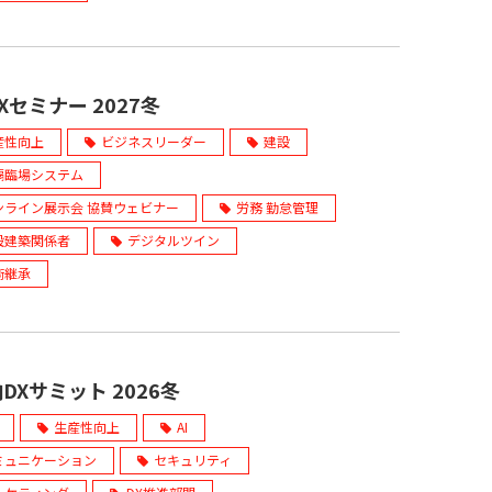
Xセミナー 2027冬
産性向上
ビジネスリーダー
建設
隔臨場システム
ンライン展示会 協賛ウェビナー
労務 勤怠管理
設建築関係者
デジタルツイン
術継承
DXサミット 2026冬
生産性向上
AI
ミュニケーション
セキュリティ