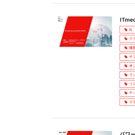
ITmed
AI
ク
情
サ
オ
ラ
リ
デ
マ
パワー