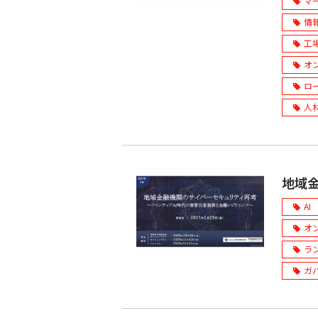
マ
情
工
オ
ロ
人
地域
AI
オ
ラ
ガ