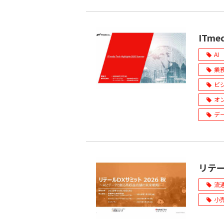
ITmed
AI
業
ビ
オ
デ
リテー
流
小