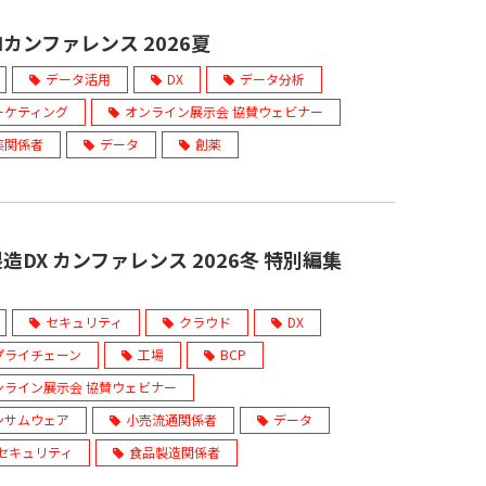
Iカンファレンス 2026夏
データ活用
DX
データ分析
ーケティング
オンライン展示会 協賛ウェビナー
薬関係者
データ
創薬
造DX カンファレンス 2026冬 特別編集
セキュリティ
クラウド
DX
プライチェーン
工場
BCP
ンライン展示会 協賛ウェビナー
ンサムウェア
小売流通関係者
データ
Tセキュリティ
食品製造関係者