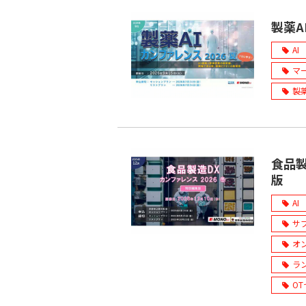
製薬A
AI
マ
製
食品製
版
AI
サ
オ
ラ
O