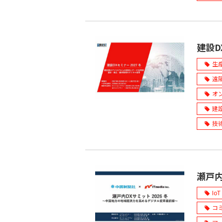
建設D
生
遠
オ
建
技
瀬戸内
IoT
コ