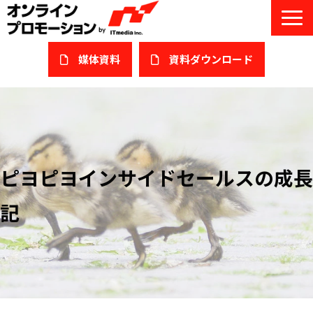
媒体資料
​資料ダウンロード
サービス一覧
私たちについて
サービスガイド/お役立ち資料
ピヨピヨインサイドセールスの成長
課題/ターゲット別で探す
記
オンライン展示会/協賛ウェビナー
導入事例
セミナー情報/ブログ