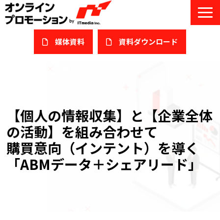
媒体資料
​資料ダウンロード
サービス一覧
私たちについて
【個人の情報収集】と【企業全体
サービスガイド/お役立ち資料
の活動】を組み合わせて
課題/ターゲット別で探す
購買意向（インテント）を導く
「ABMデータ＋シェアリード」
オンライン展示会/協賛ウェビナー
導入事例
セミナー情報/ブログ