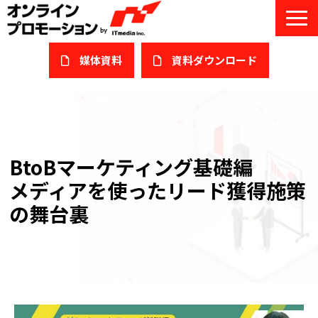
媒体資料
​資料ダウンロード
サービス一覧
私たちについて
BtoBマーケティング基礎編
サービスガイド/お役立ち資料
メディアを使ったリード獲得施策
課題/ターゲット別で探す
の舞台裏
オンライン展示会/協賛ウェビナー
導入事例
セミナー情報/ブログ