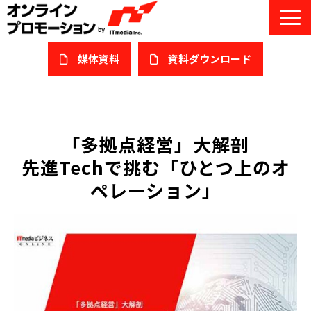
媒体資料
​資料ダウンロード
サービス一覧
私たちについて
「多拠点経営」大解剖
――先進Techで挑む「ひとつ上のオ
サービスガイド/お役立ち資料
ペレーション」
課題/ターゲット別で探す
オンライン展示会/協賛ウェビナー
導入事例
セミナー情報/ブログ