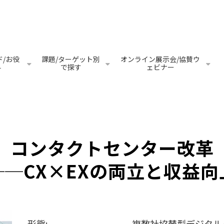
/お役
課題/ターゲット別
オンライン展示会/協賛ウ
料
で探す
ェビナー
コンタクトセンター改革
──CX×EXの両立と収益向
形態:
複数社協賛型デジタル