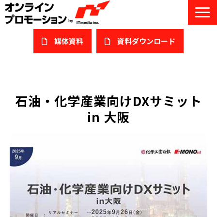
媒体資料
​資料ダウンロード
サービス一覧
私たちについて
石油・化学産業向けDXサミット
in 大阪
サービスガイド/お役立ち資料
課題/ターゲット別で探す
オンライン展示会/協賛ウェビナー
導入事例
セミナー情報/ブログ