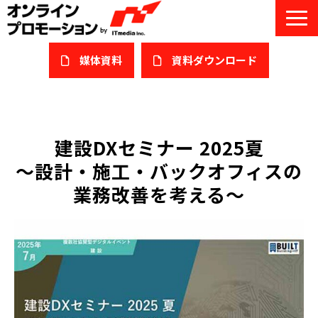
媒体資料
​資料ダウンロード
サービス一覧
私たちについて
建設DXセミナー 2025夏
～設計・施工・バックオフィスの
サービスガイド/お役立ち資料
業務改善を考える～
課題/ターゲット別で探す
オンライン展示会/協賛ウェビナー
導入事例
セミナー情報/ブログ