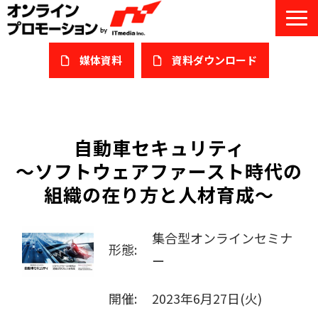
媒体資料
​資料ダウンロード
サービス一覧
私たちについて
自動車セキュリティ
～ソフトウェアファースト時代の
サービスガイド/お役立ち資料
組織の在り方と人材育成～
課題/ターゲット別で探す
オンライン展示会/協賛ウェビナー
集合型オンラインセミナ
形態:
ー
導入事例
開催:
2023年6月27日(火)
セミナー情報/ブログ