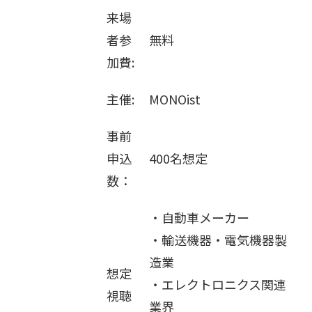
販売パートナー募集
来場
者参
無料
加費:
主催:
MONOist
事前
申込
400名想定
数：
・自動車メーカー
・輸送機器・電気機器製
造業
想定
・エレクトロニクス関連
視聴
業界