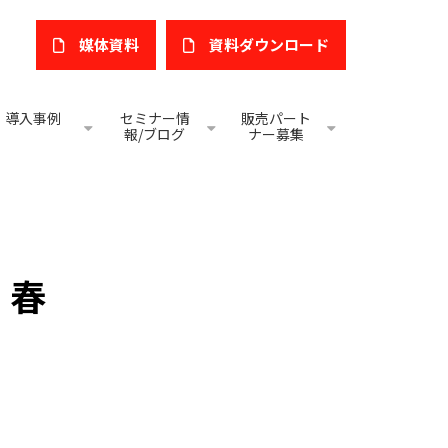
媒体資料
​資料ダウンロード
導入事例
セミナー情
販売パート
報/ブログ
ナー募集
3 春