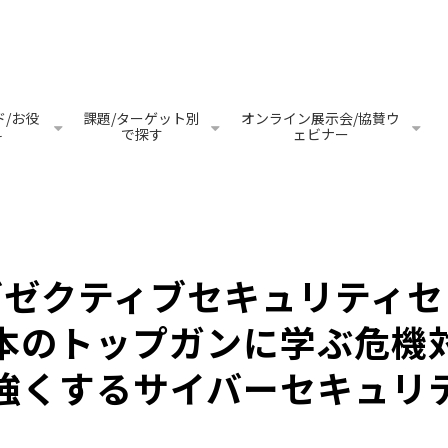
/お役
課題/ターゲット別
オンライン展示会/協賛ウ
料
で探す
ェビナー
 エグゼクティブセキュリティセ
本のトップガンに学ぶ危機
強くするサイバーセキュリ