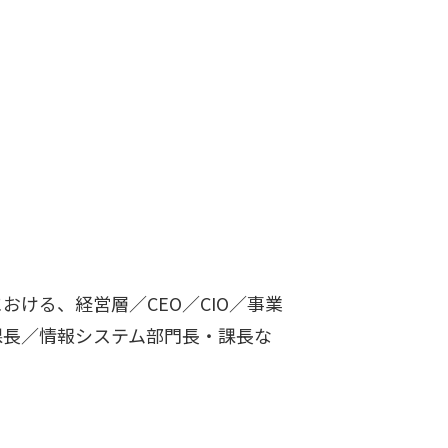
ける、経営層／CEO／CIO／事業
課長／情報システム部門長・課長な