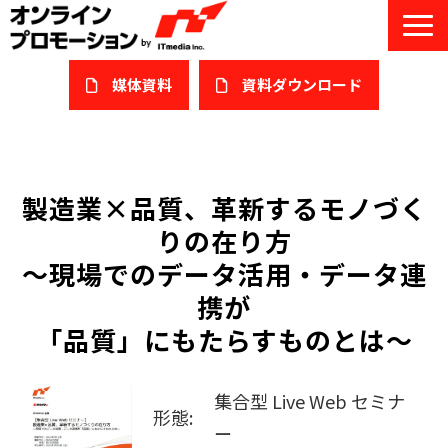
媒体資料
​資料ダウンロード
サービス一覧
私たちについて
製造業×品質、革新するモノづく
りの在り方
サービスガイド/お役立ち資料
～現場でのデータ活用・データ連
課題/ターゲット別で探す
携が
「品質」にもたらすものとは～
オンライン展示会/協賛ウェビナー
導入事例
集合型 Live Web セミナ
形態:
セミナー情報/ブログ
ー