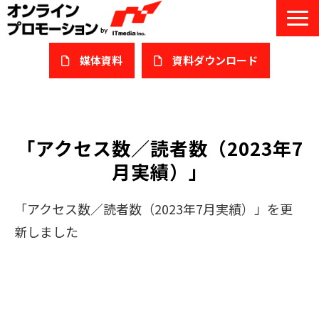
媒体資料
​資料ダウンロード
サービス一覧
私たちについて
「アクセス数／読者数（2023年7
月実績）」
サービスガイド/お役立ち資料
課題/ターゲット別で探す
「アクセス数／読者数（2023年7月実績）」を更
新しました
オンライン展示会/協賛ウェビナー
導入事例
セミナー情報/ブログ