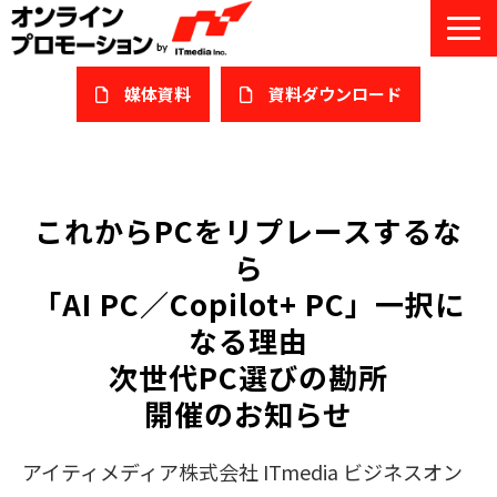
媒体資料
​資料ダウンロード
サービス一覧
私たちについて
これからPCをリプレースするな
ら
サービスガイド/お役立ち資料
「AI PC／Copilot+ PC」一択に
課題/ターゲット別で探す
なる理由
次世代PC選びの勘所
オンライン展示会/協賛ウェビナー
開催のお知らせ
導入事例
アイティメディア株式会社 ITmedia ビジネスオン
セミナー情報/ブログ