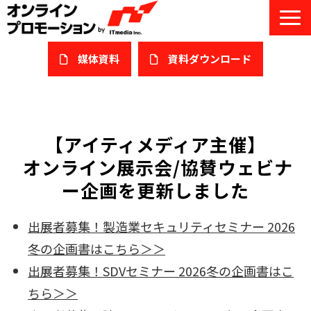
媒体資料
​資料ダウンロード
サービス一覧
私たちについて
【アイティメディア主催】
 オンライン展示会/協賛ウェビナ
サービスガイド/お役立ち資料
ー企画を更新しました
課題/ターゲット別で探す
出展者募集！製造業セキュリティセミナー 2026
オンライン展示会/協賛ウェビナー
冬の企画書はこちら＞＞
導入事例
出展者募集！SDVセミナー 2026冬の企画書はこ
ちら＞＞
セミナー情報/ブログ