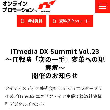
媒体資料
​資料ダウンロード
サービス一覧
私たちについて
ITmedia DX Summit Vol.23
～IT戦略「次の一手」変革への現
サービスガイド/お役立ち資料
実解～
課題/ターゲット別で探す
開催のお知らせ
オンライン展示会/協賛ウェビナー
アイティメディア株式会社 ITmedia エンタープラ
導入事例
イズ／ITmedia エグゼクティブ主催で複数社協賛
型デジタルイベント
セミナー情報/ブログ