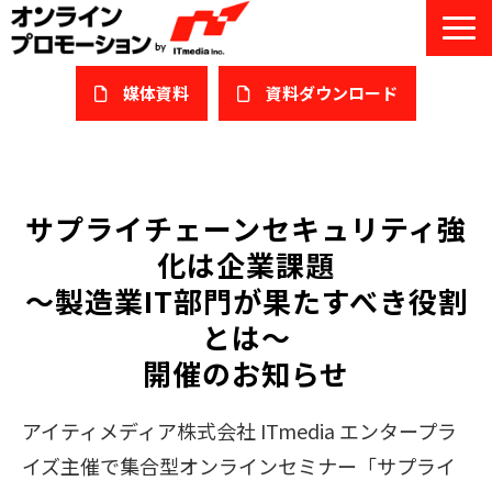
媒体資料
​資料ダウンロード
サービス一覧
私たちについて
サプライチェーンセキュリティ強
化は企業課題
サービスガイド/お役立ち資料
～製造業IT部門が果たすべき役割
課題/ターゲット別で探す
とは～
開催のお知らせ
オンライン展示会/協賛ウェビナー
導入事例
アイティメディア株式会社 ITmedia エンタープラ
イズ主催で集合型オンラインセミナー「サプライ
セミナー情報/ブログ