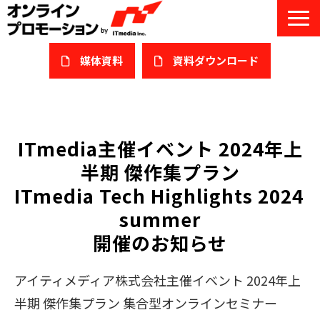
媒体資料
​資料ダウンロード
サービス一覧
私たちについて
ITmedia主催イベント 2024年上
半期 傑作集プラン
サービスガイド/お役立ち資料
ITmedia Tech Highlights 2024 
課題/ターゲット別で探す
summer
開催のお知らせ
オンライン展示会/協賛ウェビナー
導入事例
アイティメディア株式会社主催イベント 2024年上
半期 傑作集プラン 集合型オンラインセミナー
セミナー情報/ブログ