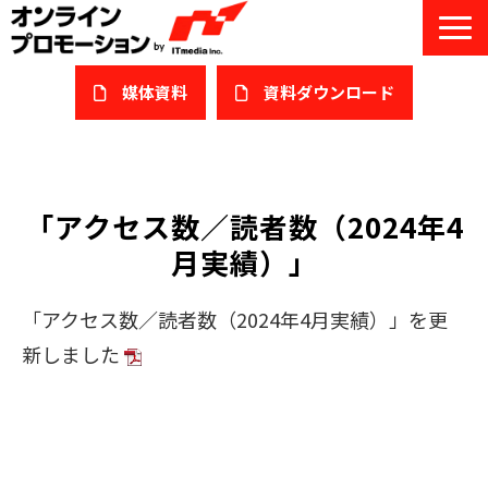
媒体資料
​資料ダウンロード
サービス一覧
私たちについて
「アクセス数／読者数（2024年4
月実績）」
サービスガイド/お役立ち資料
課題/ターゲット別で探す
「アクセス数／読者数（2024年4月実績）」を更
新しました
オンライン展示会/協賛ウェビナー
導入事例
セミナー情報/ブログ