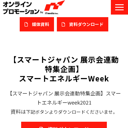
媒体資料
​資料ダウンロード
サービス一覧
私たちについて
【スマートジャパン 展示会連動
特集企画】
サービスガイド/お役立ち資料
スマートエネルギーWeek
課題/ターゲット別で探す
【スマートジャパン 展示会連動特集企画】スマー
オンライン展示会/協賛ウェビナー
トエネルギーweek2021
導入事例
資料は
下記ボタンよりダウンロードくださいませ。
セミナー情報/ブログ