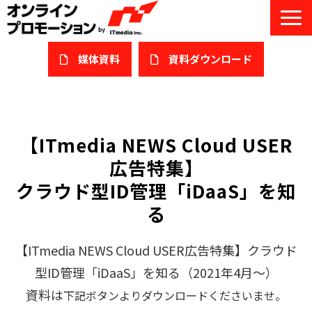
媒体資料
​資料ダウンロード
サービス一覧
私たちについて
【ITmedia NEWS Cloud USER
広告特集】
サービスガイド/お役立ち資料
クラウド型ID管理「iDaaS」を知
課題/ターゲット別で探す
る
オンライン展示会/協賛ウェビナー
【ITmedia NEWS Cloud USER広告特集】クラウド
導入事例
型ID管理「iDaaS」を知る（2021年4月～）
資料は
下記ボタンよりダウンロードくださいませ。
セミナー情報/ブログ