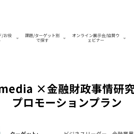
/お役
課題/ターゲット別
オンライン展示会/協賛ウ
料
で探す
ェビナー
Tmedia ×金融財政事情研
プロモーションプラン
ターゲット:
ビジネスリーダー、金融業界