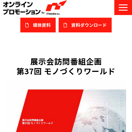
媒体資料
​資料ダウンロード
サービス一覧
私たちについて
展示会訪問番組企画
第37回 モノづくりワールド
サービスガイド/お役立ち資料
課題/ターゲット別で探す
オンライン展示会/協賛ウェビナー
導入事例
セミナー情報/ブログ