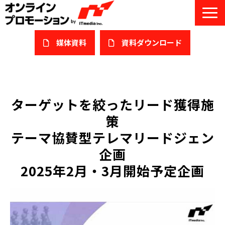
媒体資料
​資料ダウンロード
サービス一覧
私たちについて
ターゲットを絞ったリード獲得施
策
サービスガイド/お役立ち資料
テーマ協賛型テレマリードジェン
課題/ターゲット別で探す
企画
2025年2月・3月開始予定企画
オンライン展示会/協賛ウェビナー
導入事例
セミナー情報/ブログ