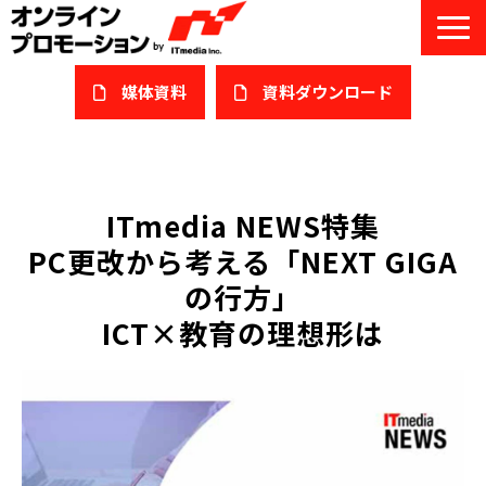
媒体資料
​資料ダウンロード
サービス一覧
私たちについて
ITmedia NEWS特集
PC更改から考える「NEXT GIGA
サービスガイド/お役立ち資料
の行方」
課題/ターゲット別で探す
ICT×教育の理想形は
オンライン展示会/協賛ウェビナー
導入事例
セミナー情報/ブログ