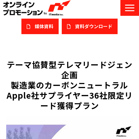
媒体資料
​資料ダウンロード
サービス一覧
私たちについて
テーマ協賛型テレマリードジェン
企画
サービスガイド/お役立ち資料
製造業のカーボンニュートラル
課題/ターゲット別で探す
Apple社サプライヤー36社限定リ
ード獲得プラン
オンライン展示会/協賛ウェビナー
導入事例
セミナー情報/ブログ