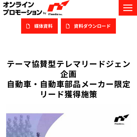
媒体資料
​資料ダウンロード
サービス一覧
私たちについて
テーマ協賛型テレマリードジェン
企画
サービスガイド/お役立ち資料
自動車・自動車部品メーカー限定
課題/ターゲット別で探す
リード獲得施策
オンライン展示会/協賛ウェビナー
導入事例
セミナー情報/ブログ