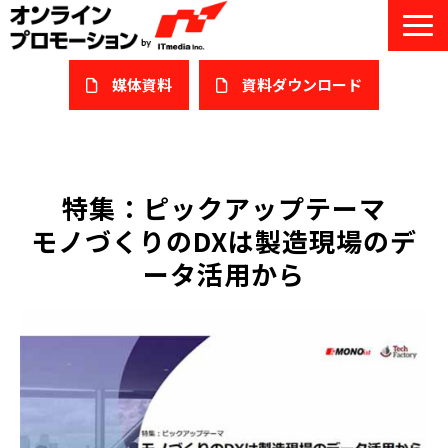
媒体資料
​資料ダウンロード
サービス一覧
私たちについて
特集：ピックアップテーマ
モノづくりのDXは製造現場のデ
サービスガイド/お役立ち資料
ータ活用から
課題/ターゲット別で探す
オンライン展示会/協賛ウェビナー
導入事例
セミナー情報/ブログ