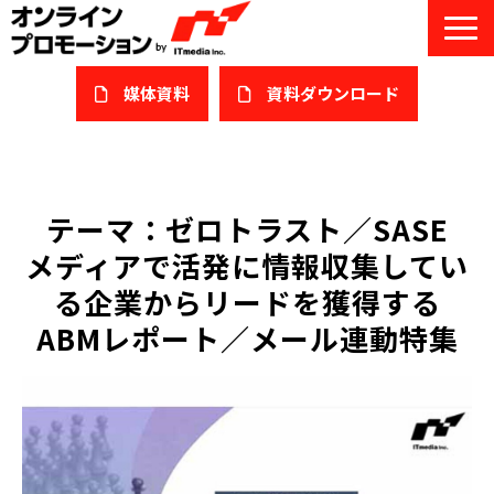
媒体資料
​資料ダウンロード
サービス一覧
私たちについて
テーマ：ゼロトラスト／SASE
メディアで活発に情報収集してい
サービスガイド/お役立ち資料
る企業からリードを獲得する
課題/ターゲット別で探す
ABMレポート／メール連動特集
オンライン展示会/協賛ウェビナー
導入事例
セミナー情報/ブログ