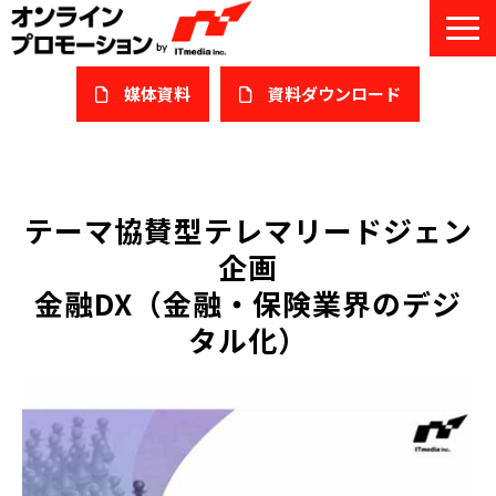
媒体資料
​資料ダウンロード
サービス一覧
私たちについて
テーマ協賛型テレマリードジェン
企画
サービスガイド/お役立ち資料
金融DX（金融・保険業界のデジ
課題/ターゲット別で探す
タル化）
オンライン展示会/協賛ウェビナー
導入事例
セミナー情報/ブログ