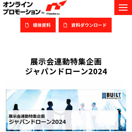
媒体資料
​資料ダウンロード
サービス一覧
私たちについて
展示会連動特集企画
ジャパンドローン2024
サービスガイド/お役立ち資料
課題/ターゲット別で探す
オンライン展示会/協賛ウェビナー
導入事例
セミナー情報/ブログ