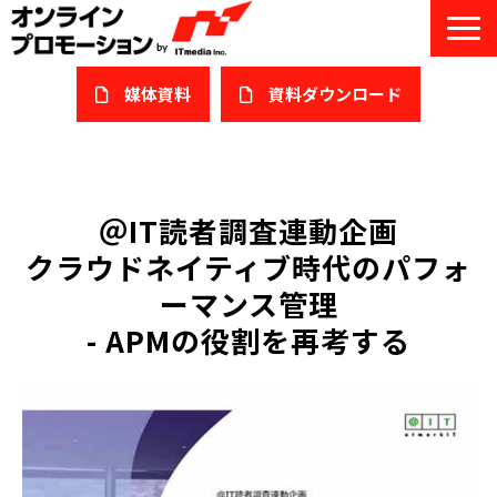
媒体資料
​資料ダウンロード
サービス一覧
私たちについて
＠IT読者調査連動企画
クラウドネイティブ時代のパフォ
サービスガイド/お役立ち資料
ーマンス管理
課題/ターゲット別で探す
- APMの役割を再考する
オンライン展示会/協賛ウェビナー
導入事例
セミナー情報/ブログ