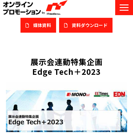
媒体資料
​資料ダウンロード
サービス一覧
私たちについて
展示会連動特集企画
Edge Tech＋2023
サービスガイド/お役立ち資料
課題/ターゲット別で探す
オンライン展示会/協賛ウェビナー
導入事例
セミナー情報/ブログ