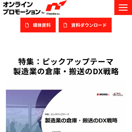
媒体資料
​資料ダウンロード
サービス一覧
私たちについて
特集：ピックアップテーマ
製造業の倉庫・搬送のDX戦略
サービスガイド/お役立ち資料
課題/ターゲット別で探す
オンライン展示会/協賛ウェビナー
導入事例
セミナー情報/ブログ