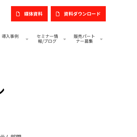
媒体資料
​資料ダウンロード
導入事例
セミナー情
販売パート
報/ブログ
ナー募集
ン
テム部門