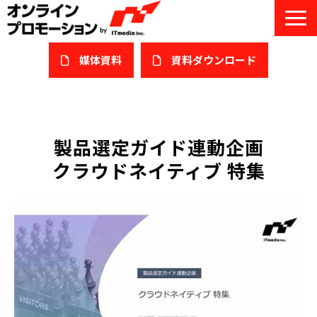
媒体資料
​資料ダウンロード
サービス一覧
私たちについて
製品選定ガイド連動企画
クラウドネイティブ 特集
サービスガイド/お役立ち資料
課題/ターゲット別で探す
オンライン展示会/協賛ウェビナー
導入事例
セミナー情報/ブログ