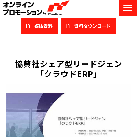
媒体資料
​資料ダウンロード
サービス一覧
私たちについて
協賛社シェア型リードジェン
「クラウドERP」
サービスガイド/お役立ち資料
課題/ターゲット別で探す
オンライン展示会/協賛ウェビナー
導入事例
セミナー情報/ブログ