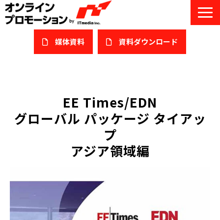
媒体資料
​資料ダウンロード
サービス一覧
私たちについて
EE Times/EDN
グローバル パッケージ タイアッ
サービスガイド/お役立ち資料
プ
課題/ターゲット別で探す
アジア領域編
オンライン展示会/協賛ウェビナー
導入事例
セミナー情報/ブログ