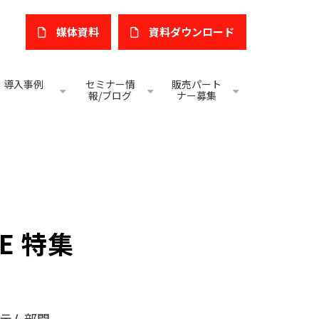
媒体資料
​資料ダウンロード
導入事例
セミナー情
販売パート
報/ブログ
ナー募集
E 特集
テム部門