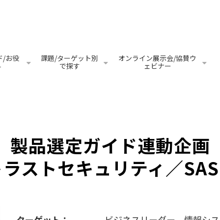
/お役
課題/ターゲット別
オンライン展示会/協賛ウ
料
で探す
ェビナー
製品選定ガイド連動企画
ラストセキュリティ／SAS
ターゲット：
ビジネスリーダー、情報シス