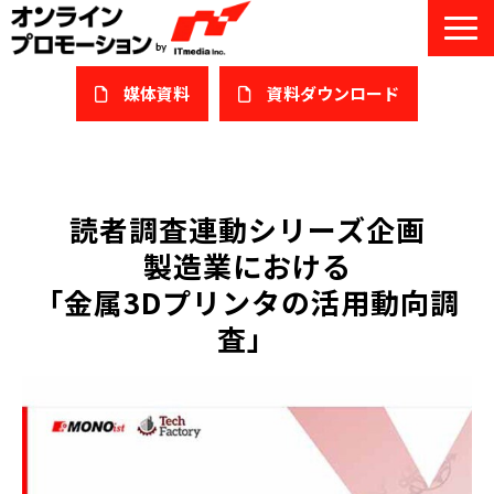
媒体資料
​資料ダウンロード
サービス一覧
私たちについて
読者調査連動シリーズ企画
製造業における
サービスガイド/お役立ち資料
「金属3Dプリンタの活用動向調
課題/ターゲット別で探す
査」
オンライン展示会/協賛ウェビナー
導入事例
セミナー情報/ブログ