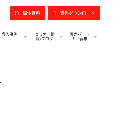
媒体資料
​資料ダウンロード
導入事例
セミナー情
販売パート
報/ブログ
ナー募集
T