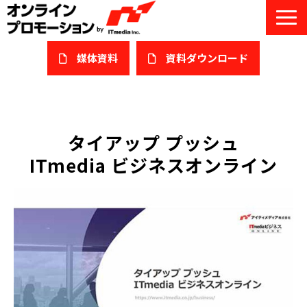
媒体資料
​資料ダウンロード
サービス一覧
私たちについて
タイアップ プッシュ
ITmedia ビジネスオンライン
サービスガイド/お役立ち資料
課題/ターゲット別で探す
オンライン展示会/協賛ウェビナー
導入事例
セミナー情報/ブログ